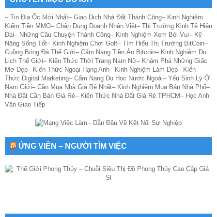
–
Tin Địa Ốc Mới Nhất
–
Giao Dịch Nhà Đất Thành Công
–
Kinh Nghiệm
Kiếm Tiền MMO
–
Chân Dung Doanh Nhân Việt
–
Thị Trường Kinh Tế Hiện
Đại
–
Những Câu Chuyện Thành Công
–
Kinh Nghiệm Xem Bói Vui
–
Kỹ
Năng Sống Tốt
–
Kinh Nghiệm Chơi Golf
–
Tìm Hiểu Thị Trường BitCoin
–
Cuồng Bóng Đá Thế Giới
–
Cẩm Nang Tiền Ảo Bitcoin
–
Kinh Nghiệm Du
Lịch Thế Giới
–
Kiến Thức Thời Trang Nam Nữ
–
Khám Phá Những Giấc
Mơ Đẹp
–
Kiến Thức Ngoại Hạng Anh
–
Kinh Nghiệm Làm Đẹp
–
Kiến
Thức Digital Marketing
–
Cẩm Nang Du Học Nước Ngoài
–
Yếu Sinh Lý Ở
Nam Giới
–
Cần Mua Nhà Giá Rẻ Nhất
–
Kinh Nghiệm Mua Bán Nhà Phố
–
Nhà Đất Cần Bán Giá Rẻ
–
Kiến Thức Nhà Đất Giá Rẻ TPHCM
–
Học Anh
Văn Giao Tiếp
ỨNG VIÊN – NGƯỜI TÌM VIỆC